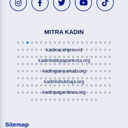
MITRA KADIN
kadinacehprov.id
kadinbalikpapankota.org
kadingianyarkab.org
kadinlubukbaja.org
kadinpagardewa.org
Sitemap